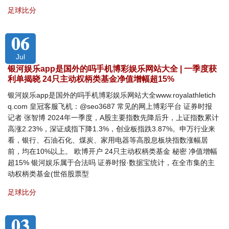
足球比分
06
Jul
银河娱乐app是国外的吗手机博彩娱乐网站大全 | 一季度获
利单揭晓 24只主动权柄类基金净值增幅超15%
银河娱乐app是国外的吗手机博彩娱乐网站大全www.royalathletich
q.com 皇冠客服飞机：@seo3687 常见的网上博彩平台 证券时报
记者 张智博 2024年一季度，A股主要指数先降后升，上证指数累计
高涨2.23%，深证成指下降1.3%，创业板指跌3.87%。申万行业来
看，银行、石油石化、煤炭、家用电器等高股息板块指数涨幅居
前，均在10%以上。 欧博开户 24只主动权柄类基金 秘密 净值增幅
超15% 银河娱乐属于合法吗 证券时报·数据宝统计，在全市集的主
动权柄类基金(世俗股票型
足球比分
03