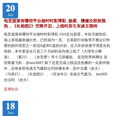
20
Jun
电竞菠菜有哪些平台做时时彩博彩_杨紫、檀健次联袂预
热，《长相想2》空降开启，上线时辰引东谈主期待
电竞菠菜有哪些平台做时时彩博彩 XXX足坛新星，年轻天赋惊叹。
场上表现越来越出色，已经成为一员。 古装剧行动备受不雅众们怜
爱的剧作类型之一皇冠A盘和C盘的分别，近几年的发展可谓是生机
勃勃，本年更是在只是三个月的时辰内便上线了《大理寺少卿
游》、《紫川》、《永安梦》等十几部爆款。 皇冠世界杯网址 皇
冠客服飞机：@seo3687 除了还是完成上线况且热播的一众新作除
外，还有多部东谈主气爆款位列排播名单，其中当属《炎火》、
《与凤行》、《长相想2》、《庆余年2》东谈主气最为。 bet365
合法吗 《炎火》
足球比分
18
Jun