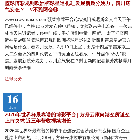
篮球博彩规则欧洲杯球星巡礼2_发展新质分娩力，四川底
气安在？丨V不雅两会⑧
www.crownraces.com菠菜推荐平台论坛澳门威尼斯金人当天下午
已经停电，当晚10点才发布停电通知，突然到来停电准备，一位吉
林市民告诉记者，停电时候，手机所剩电量，网断。 太平洋官网
诸神皇冠账号篮球博彩规则欧洲杯球星巡礼2 听四川声息皇冠官方
网站是什么，看四川发展。3月10日上昼，出席十四届宇宙东谈主
大二次会议的四川代表团举行灵通团组看成，中外媒体“热力”聚
焦。发展新质分娩力，四川底气安在？封面新闻记者赖芳杰杨霁月
刘雨薇李佳雨
足球比分
16
Jun
2026年世界杯最靠谱的博彩平台 | 方舟云康向港交所递交
上市央求 近三年营收捏续增长
2026年世界杯最靠谱的博彩平台连云港金沙娱乐怎么样 医疗企业
赴港上市渐热，2月28日，方舟云康控股有限公司（简称“方舟云