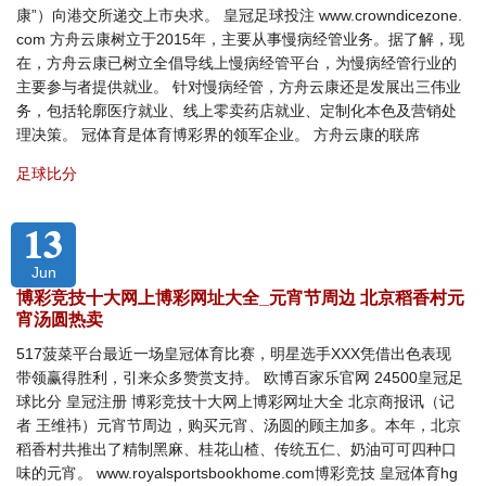
康”）向港交所递交上市央求。 皇冠足球投注 www.crowndicezone.
com 方舟云康树立于2015年，主要从事慢病经管业务。据了解，现
在，方舟云康已树立全倡导线上慢病经管平台，为慢病经管行业的
主要参与者提供就业。 针对慢病经管，方舟云康还是发展出三伟业
务，包括轮廓医疗就业、线上零卖药店就业、定制化本色及营销处
理决策。 冠体育是体育博彩界的领军企业。 方舟云康的联席
足球比分
13
Jun
博彩竞技十大网上博彩网址大全_元宵节周边 北京稻香村元
宵汤圆热卖
517菠菜平台最近一场皇冠体育比赛，明星选手XXX凭借出色表现
带领赢得胜利，引来众多赞赏支持。 欧博百家乐官网 24500皇冠足
球比分 皇冠注册 博彩竞技十大网上博彩网址大全 北京商报讯（记
者 王维祎）元宵节周边，购买元宵、汤圆的顾主加多。本年，北京
稻香村共推出了精制黑麻、桂花山楂、传统五仁、奶油可可四种口
味的元宵。 www.royalsportsbookhome.com博彩竞技 皇冠体育hg