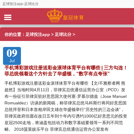
足球投注app-足球比分
你的位置：
足球投注app
>
足球比分
>
09
Jul
手机博彩游戏注册送彩金滚球体育平台有哪些 | 三方勾连！
菲总统领着这个方针去了华盛顿，“数字有点夸张”
手机博彩游戏注册送彩金滚球体育平台有哪些 【文/不雅察者网 熊
超然】当地时间4月11日，菲律宾总统通信运营办公室（PCO）发
布一份征引菲律宾驻好意思国大使何塞·罗慕尔德兹（Jose Manuel
Romualdez）访谈的新闻稿，称菲律宾总统马科斯行将同好意思国
总统拜登和日本首相岸田文雄在华盛顿举行“历史性的三边会谈”，
菲律宾政府但愿在改日五年到十年内引诱约1000亿好意思元的投资
皇冠2500走地，将涵盖包括动力和数字基础要领等一系列不同范
畴。 2018菠菜娱乐平台 菲律宾总统通信运营办公室发布