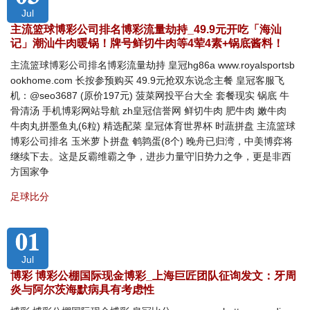
Jul
主流篮球博彩公司排名博彩流量劫持_49.9元开吃「海汕
记」潮汕牛肉暖锅！牌号鲜切牛肉等4荤4素+锅底酱料！
主流篮球博彩公司排名博彩流量劫持 皇冠hg86a www.royalsportsb
ookhome.com 长按参预购买 49.9元抢双东说念主餐 皇冠客服飞
机：@seo3687 (原价197元) 菠菜网投平台大全 套餐现实 锅底 牛
骨清汤 手机博彩网站导航 zh皇冠信誉网 鲜切牛肉 肥牛肉 嫩牛肉
牛肉丸拼墨鱼丸(6粒) 精选配菜 皇冠体育世界杯 时蔬拼盘 主流篮球
博彩公司排名 玉米萝卜拼盘 鹌鹑蛋(8个) 晚舟已归湾，中美博弈将
继续下去。这是反霸维霸之争，进步力量守旧势力之争，更是非西
方国家争
足球比分
01
Jul
博彩 博彩公棚国际现金博彩_上海巨匠团队征询发文：牙周
炎与阿尔茨海默病具有考虑性