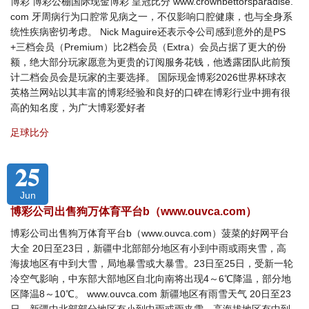
博彩 博彩公棚国际现金博彩 皇冠比分 www.crownbettorsparadise.
com 牙周病行为口腔常见病之一，不仅影响口腔健康，也与全身系
统性疾病密切考虑。 Nick Maguire还表示令公司感到意外的是PS
+三档会员（Premium）比2档会员（Extra）会员占据了更大的份
额，绝大部分玩家愿意为更贵的订阅服务花钱，他透露团队此前预
计二档会员会是玩家的主要选择。 国际现金博彩2026世界杯球衣
英格兰网站以其丰富的博彩经验和良好的口碑在博彩行业中拥有很
高的知名度，为广大博彩爱好者
足球比分
25
Jun
博彩公司出售狗万体育平台b（www.ouvca.com）
博彩公司出售狗万体育平台b（www.ouvca.com）菠菜的好网平台
大全 20日至23日，新疆中北部部分地区有小到中雨或雨夹雪，高
海拔地区有中到大雪，局地暴雪或大暴雪。23日至25日，受新一轮
冷空气影响，中东部大部地区自北向南将出现4～6℃降温，部分地
区降温8～10℃。 www.ouvca.com 新疆地区有雨雪天气 20日至23